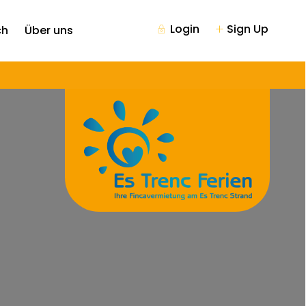
Login
Sign Up
ch
Über uns
n