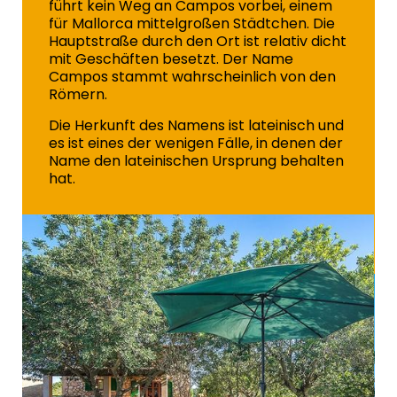
führt kein Weg an Campos vorbei, einem
für Mallorca mittelgroßen Städtchen. Die
Hauptstraße durch den Ort ist relativ dicht
mit Geschäften besetzt. Der Name
Campos stammt wahrscheinlich von den
Römern.
Die Herkunft des Namens ist lateinisch und
es ist eines der wenigen Fälle, in denen der
Name den lateinischen Ursprung behalten
hat.