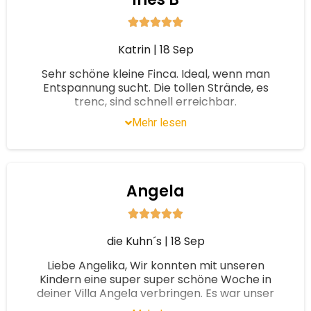
Kindern. Unsere Enkel waren zu Besuch und
haben den Pool genossen.
Katrin
|
18 Sep
Liebe Familie Mentzen, vielen lieben Dank
für die Bewertung der Casa Ines A. Wir
Sehr schöne kleine Finca. Ideal, wenn man
würden uns freuen, wenn wir Sie im
Entspannung sucht. Die tollen Strände, es
nächsten Jahr wieder beraten dürfen. Liebe
trenc, sind schnell erreichbar.
Grüße sendet das Fairwayteam
Mehr lesen
Vielen Dank für die liebe Bewertung der
Finca Ines Liebe Grüße sendet das
Fairwayteam
Angela
die Kuhn´s
|
18 Sep
Liebe Angelika, Wir konnten mit unseren
Kindern eine super super schöne Woche in
deiner Villa Angela verbringen. Es war unser
erster Finca-Urlaub ... aber sicher nicht