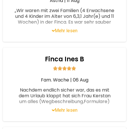
Astrid
|
11 Aug
„Wir waren mit zwei Familien (4 Erwachsene
und 4 Kinder im Alter von 6,3,1 Jahr(e) und 11
Wochen) in der Finca. Es war sehr sauber
und die Finca ist wirklich super
Mehr lesen
ausgestattet! Perfekt für einen Urlaub mit
Kindern, da der Pool durch einen Zaun mit
Törchen abgetrennt ist. Auf Wunsch hat
Angi uns einen Hochstuhl und ein
Reisebettchen organisiert und war jederzeit
Finca Ines B
erreichbar und hat sich schnell um alles
gekümmert. Wir können die Finca
weiterempfehlen und wünschen allen einen
ebenso schönen Urlaub wie wir ihn hatten .“
Fam. Wache
|
06 Aug
Hallo Astrid, super schön, dass es euch
Nachdem endlich sicher war, das es mit
gefallen hat Ich bin sehr froh, dass ich euch
dem Urlaub klappt hat sich Frau Kerstan
das richtige Haus empfehlen konnte !!!
um alles (Wegbeschreibung,Formulare)
Gerne suche ich auch im nächsten Jahr
gekümmert. Die Finca ist wunderbar
Mehr lesen
wieder für euch. Ganz liebe Grüße Angi
gelegen, schön schattig von Pinien
umgeben. Der Pool ist fantastisch. Es fehlte
an nichts.