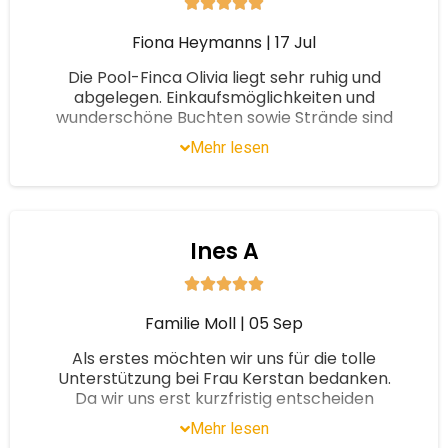
Fiona Heymanns
|
17 Jul
Die Pool-Finca Olivia liegt sehr ruhig und
abgelegen. Einkaufsmöglichkeiten und
wunderschöne Buchten sowie Strände sind
schnell zu erreichen. Der Pool sowie die
Mehr lesen
Sitzgelegenheit draußen sind sehr einladend
um schöne Stunden zu verbringen. Die
Kommunikation mit Fr. Kerstan , war von
Buchung bis hin zur Abreise super und
unkompliziert. Wir können die Finca definitiv
Ines A
weiterempfehlen und kommen gerne noch
einmal wieder !!
Hallo Frau Heymanns, gerne empfehle ich
Familie Moll
|
05 Sep
Ihnen auch beim nächsten Urlaub eine
schöne Unterkunft und freue mich sehr,
Als erstes möchten wir uns für die tolle
dass Sie sich wohlgefühlt haben. Ganz liebe
Unterstützung bei Frau Kerstan bedanken.
Grüße sendet Ihnen Angelika Kerstan
Da wir uns erst kurzfristig entscheiden
konnten, waren wir für das schöne Angebot
Mehr lesen
für Finca Ines sehr dankbar! Wir hatten